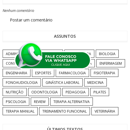
Nenhum comentário
Postar um comentário
ASSUNTOS
ADMINISTRAÇÃO
ANATOMIA
ARQUITETURA
BIOLOGIA
CONTABILIDADE
DIREITO
EDUCAÇÃO FÍSICA
ENFERMAGEM
ENGENHARIA
ESPORTES
FARMACOLOGIA
FISIOTERAPIA
FONOAUDIOLOGIA
GINÁSTICA LABORAL
MEDICINA
NUTRIÇÃO
ODONTOLOGIA
PEDAGOGIA
PILATES
PSICOLOGIA
REVIEW
TERAPIA ALTERNATIVA
TERAPIA MANUAL
TREINAMENTO FUNCIONAL
VETERINÁRIA
ÚLTIMOS TEXTOS