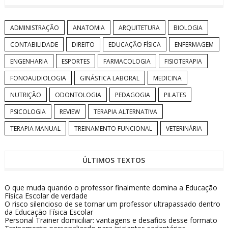
ADMINISTRAÇÃO
ANATOMIA
ARQUITETURA
BIOLOGIA
CONTABILIDADE
DIREITO
EDUCAÇÃO FÍSICA
ENFERMAGEM
ENGENHARIA
ESPORTES
FARMACOLOGIA
FISIOTERAPIA
FONOAUDIOLOGIA
GINÁSTICA LABORAL
MEDICINA
NUTRIÇÃO
ODONTOLOGIA
PEDAGOGIA
PILATES
PSICOLOGIA
REVIEW
TERAPIA ALTERNATIVA
TERAPIA MANUAL
TREINAMENTO FUNCIONAL
VETERINÁRIA
ÚLTIMOS TEXTOS
O que muda quando o professor finalmente domina a Educação
Física Escolar de verdade
O risco silencioso de se tornar um professor ultrapassado dentro
da Educação Física Escolar
Personal Trainer domiciliar: vantagens e desafios desse formato