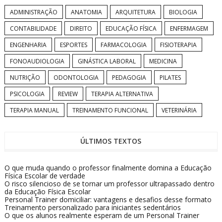
ADMINISTRAÇÃO
ANATOMIA
ARQUITETURA
BIOLOGIA
CONTABILIDADE
DIREITO
EDUCAÇÃO FÍSICA
ENFERMAGEM
ENGENHARIA
ESPORTES
FARMACOLOGIA
FISIOTERAPIA
FONOAUDIOLOGIA
GINÁSTICA LABORAL
MEDICINA
NUTRIÇÃO
ODONTOLOGIA
PEDAGOGIA
PILATES
PSICOLOGIA
REVIEW
TERAPIA ALTERNATIVA
TERAPIA MANUAL
TREINAMENTO FUNCIONAL
VETERINÁRIA
ÚLTIMOS TEXTOS
O que muda quando o professor finalmente domina a Educação
Física Escolar de verdade
O risco silencioso de se tornar um professor ultrapassado dentro
da Educação Física Escolar
Personal Trainer domiciliar: vantagens e desafios desse formato
Treinamento personalizado para iniciantes sedentários
O que os alunos realmente esperam de um Personal Trainer