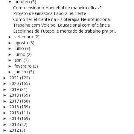
outubro
(5)
▼
Como ensinar o Handebol de maneira eficaz?
Projeto de Ginástica Laboral eficiente
Como ser eficiente na Fisioterapia Neurofuncional
Trabalhe com Voleibol Educacional com eficiência
Escolinhas de Futebol é mercado de trabalho pra pr...
setembro
(2)
►
agosto
(3)
►
julho
(9)
►
junho
(2)
►
abril
(7)
►
fevereiro
(3)
►
janeiro
(5)
►
2021
(122)
►
2020
(165)
►
2019
(81)
►
2018
(169)
►
2017
(156)
►
2016
(159)
►
2015
(111)
►
2014
(169)
►
2013
(27)
►
2012
(3)
►