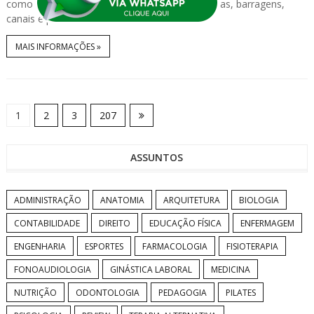
como casas, edifícios, pontes, viadutos, estradas, barragens,
canais e p...
MAIS INFORMAÇÕES »
1
2
3
207
ASSUNTOS
ADMINISTRAÇÃO
ANATOMIA
ARQUITETURA
BIOLOGIA
CONTABILIDADE
DIREITO
EDUCAÇÃO FÍSICA
ENFERMAGEM
ENGENHARIA
ESPORTES
FARMACOLOGIA
FISIOTERAPIA
FONOAUDIOLOGIA
GINÁSTICA LABORAL
MEDICINA
NUTRIÇÃO
ODONTOLOGIA
PEDAGOGIA
PILATES