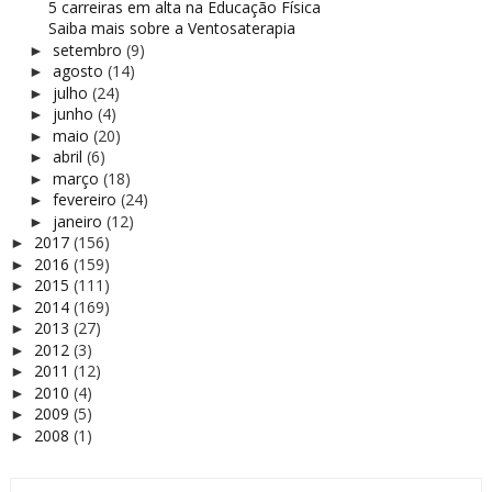
5 carreiras em alta na Educação Física
Saiba mais sobre a Ventosaterapia
setembro
(9)
►
agosto
(14)
►
julho
(24)
►
junho
(4)
►
maio
(20)
►
abril
(6)
►
março
(18)
►
fevereiro
(24)
►
janeiro
(12)
►
2017
(156)
►
2016
(159)
►
2015
(111)
►
2014
(169)
►
2013
(27)
►
2012
(3)
►
2011
(12)
►
2010
(4)
►
2009
(5)
►
2008
(1)
►