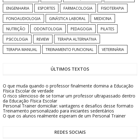
ENGENHARIA
ESPORTES
FARMACOLOGIA
FISIOTERAPIA
FONOAUDIOLOGIA
GINÁSTICA LABORAL
MEDICINA
NUTRIÇÃO
ODONTOLOGIA
PEDAGOGIA
PILATES
PSICOLOGIA
REVIEW
TERAPIA ALTERNATIVA
TERAPIA MANUAL
TREINAMENTO FUNCIONAL
VETERINÁRIA
ÚLTIMOS TEXTOS
O que muda quando o professor finalmente domina a Educação
Física Escolar de verdade
O risco silencioso de se tornar um professor ultrapassado dentro
da Educação Física Escolar
Personal Trainer domiciliar: vantagens e desafios desse formato
Treinamento personalizado para iniciantes sedentários
O que os alunos realmente esperam de um Personal Trainer
REDES SOCIAIS