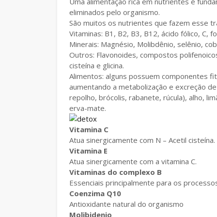
Uma alimentação rica em nutrientes é fund
eliminados pelo organismo.
São muitos os nutrientes que fazem esse tra
Vitaminas: B1, B2, B3, B12, ácido fólico, C, 
Minerais: Magnésio, Molibdênio, selênio, cob
Outros: Flavonoides, compostos polifenoicos,
cisteína e glicina.
Alimentos: alguns possuem componentes fit
aumentando a metabolização e excreção de 
repolho, brócolis, rabanete, rúcula), alho, li
erva-mate.
Vitamina C
Atua sinergicamente com N – Acetil cisteína.
Vitamina E
Atua sinergicamente com a vitamina C.
Vitaminas do complexo B
Essenciais principalmente para os processos
Coenzima Q10
Antioxidante natural do organismo
Molibidenio