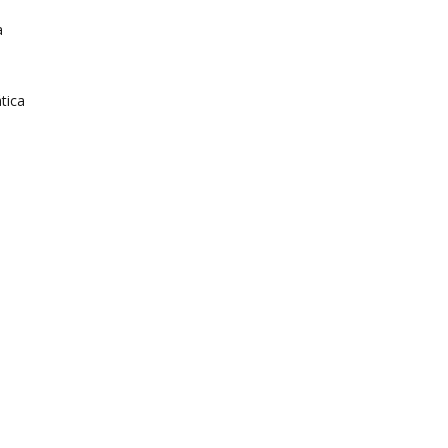
a
tica