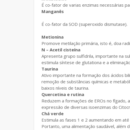
É co-fator de varias enzimas necessárias pa
Manganês
É co-fator da SOD (superoxido dismutase).
Metionina
Promove metilação primária, isto é, doa radica
N – Acetil cisteína
Apresenta grupo sulfidrila, importante na sul
estimula síntese de glutationa e a eliminação 
Taurina
Ativo importante na formação dos ácidos bil
remoção de substâncias químicas e metaból
baixos níveis de taurina.
Quercetina e rutina
Reduzem a formações de EROs no fígado, au
expressão de diversas isoenzimas do Cito
Chá verde
Estimula as fases 1 e 2 aumentando em até 
Portanto, uma alimentação saudável, além de