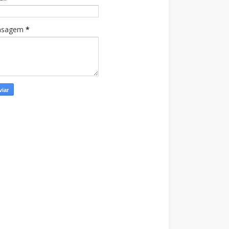
nsagem
*