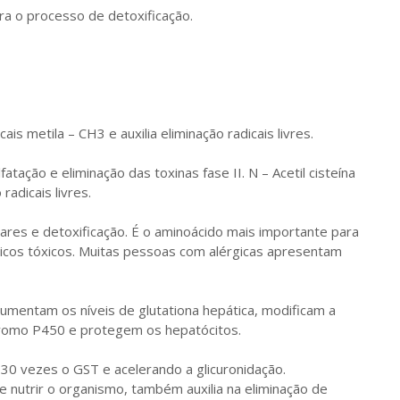
ra o processo de detoxificação.
is metila – CH3 e auxilia eliminação radicais livres.
fatação e eliminação das toxinas fase II. N – Acetil cisteína
radicais livres.
iares e detoxificação. É o aminoácido mais importante para
icos tóxicos. Muitas pessoas com alérgicas apresentam
mentam os níveis de glutationa hepática, modificam a
cromo P450 e protegem os hepatócitos.
30 vezes o GST e acelerando a glicuronidação.
 nutrir o organismo, também auxilia na eliminação de