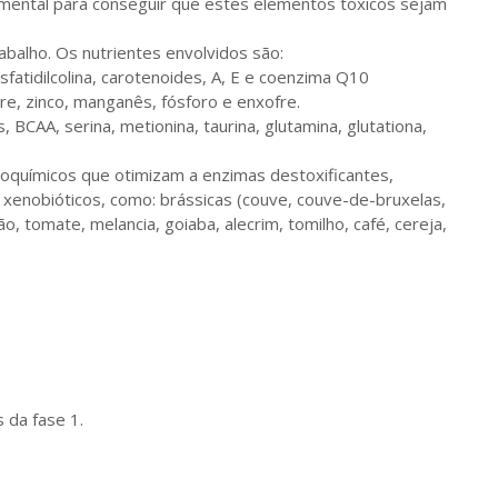
amental para conseguir que estes elementos tóxicos sejam
balho. Os nutrientes envolvidos são:
fosfatidilcolina, carotenoides, A, E e coenzima Q10
re, zinco, manganês, fósforo e enxofre.
 BCAA, serina, metionina, taurina, glutamina, glutationa,
oquímicos que otimizam a enzimas destoxificantes,
xenobióticos, como: brássicas (couve, couve-de-bruxelas,
mão, tomate, melancia, goiaba, alecrim, tomilho, café, cereja,
 da fase 1.