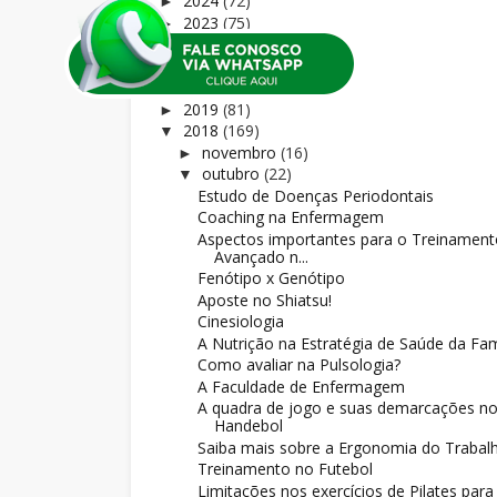
2024
(72)
►
2023
(75)
►
2022
(37)
►
2021
(122)
►
2020
(165)
►
2019
(81)
►
2018
(169)
▼
novembro
(16)
►
outubro
(22)
▼
Estudo de Doenças Periodontais
Coaching na Enfermagem
Aspectos importantes para o Treinament
Avançado n...
Fenótipo x Genótipo
Aposte no Shiatsu!
Cinesiologia
A Nutrição na Estratégia de Saúde da Fam
Como avaliar na Pulsologia?
A Faculdade de Enfermagem
A quadra de jogo e suas demarcações n
Handebol
Saiba mais sobre a Ergonomia do Trabal
Treinamento no Futebol
Limitações nos exercícios de Pilates para