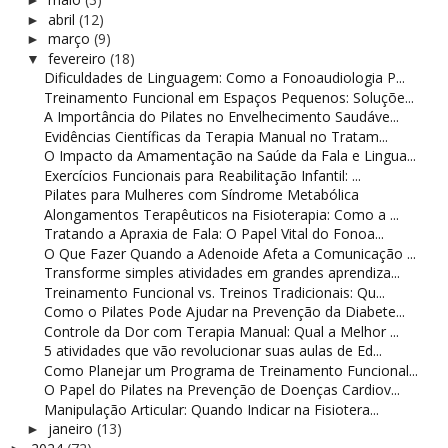
►
abril
(12)
►
março
(9)
►
fevereiro
(18)
▼
Dificuldades de Linguagem: Como a Fonoaudiologia P...
Treinamento Funcional em Espaços Pequenos: Soluçõe...
A Importância do Pilates no Envelhecimento Saudáve...
Evidências Científicas da Terapia Manual no Tratam...
O Impacto da Amamentação na Saúde da Fala e Lingua...
Exercícios Funcionais para Reabilitação Infantil: ...
Pilates para Mulheres com Síndrome Metabólica
Alongamentos Terapêuticos na Fisioterapia: Como a ...
Tratando a Apraxia de Fala: O Papel Vital do Fonoa...
O Que Fazer Quando a Adenoide Afeta a Comunicação ...
Transforme simples atividades em grandes aprendiza...
Treinamento Funcional vs. Treinos Tradicionais: Qu...
Como o Pilates Pode Ajudar na Prevenção da Diabete...
Controle da Dor com Terapia Manual: Qual a Melhor ...
5 atividades que vão revolucionar suas aulas de Ed...
Como Planejar um Programa de Treinamento Funcional...
O Papel do Pilates na Prevenção de Doenças Cardiov...
Manipulação Articular: Quando Indicar na Fisiotera...
janeiro
(13)
►