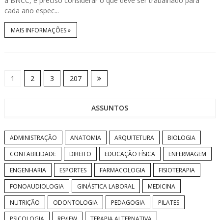
a BNCC, é preciso considerar o que deve ser trabalhado para
cada ano espec...
MAIS INFORMAÇÕES »
1
2
3
207
ASSUNTOS
ADMINISTRAÇÃO
ANATOMIA
ARQUITETURA
BIOLOGIA
CONTABILIDADE
DIREITO
EDUCAÇÃO FÍSICA
ENFERMAGEM
ENGENHARIA
ESPORTES
FARMACOLOGIA
FISIOTERAPIA
FONOAUDIOLOGIA
GINÁSTICA LABORAL
MEDICINA
NUTRIÇÃO
ODONTOLOGIA
PEDAGOGIA
PILATES
PSICOLOGIA
REVIEW
TERAPIA ALTERNATIVA