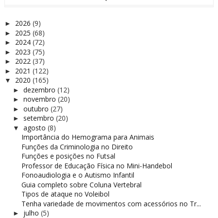
2026
(9)
►
2025
(68)
►
2024
(72)
►
2023
(75)
►
2022
(37)
►
2021
(122)
►
2020
(165)
▼
dezembro
(12)
►
novembro
(20)
►
outubro
(27)
►
setembro
(20)
►
agosto
(8)
▼
Importância do Hemograma para Animais
Funções da Criminologia no Direito
Funções e posições no Futsal
Professor de Educação Física no Mini-Handebol
Fonoaudiologia e o Autismo Infantil
Guia completo sobre Coluna Vertebral
Tipos de ataque no Voleibol
Tenha variedade de movimentos com acessórios no Tr...
julho
(5)
►