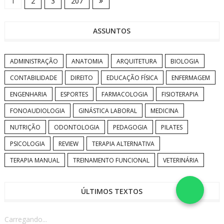
1
2
3
207
ASSUNTOS
ADMINISTRAÇÃO
ANATOMIA
ARQUITETURA
BIOLOGIA
CONTABILIDADE
DIREITO
EDUCAÇÃO FÍSICA
ENFERMAGEM
ENGENHARIA
ESPORTES
FARMACOLOGIA
FISIOTERAPIA
FONOAUDIOLOGIA
GINÁSTICA LABORAL
MEDICINA
NUTRIÇÃO
ODONTOLOGIA
PEDAGOGIA
PILATES
PSICOLOGIA
REVIEW
TERAPIA ALTERNATIVA
TERAPIA MANUAL
TREINAMENTO FUNCIONAL
VETERINÁRIA
ÚLTIMOS TEXTOS
Carregando...