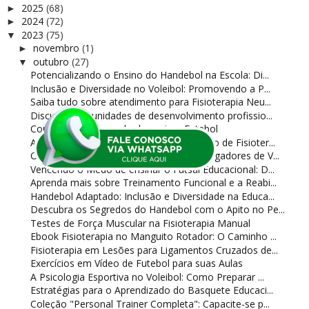
2025
(68)
►
2024
(72)
►
2023
(75)
▼
novembro
(1)
►
outubro
(27)
▼
Potencializando o Ensino do Handebol na Escola: Di...
Inclusão e Diversidade no Voleibol: Promovendo a P...
Saiba tudo sobre atendimento para Fisioterapia Neu...
Discuta oportunidades de desenvolvimento profissio...
Como superar o medo de ensinar Futebol
Aprenda muitos aspectos no atendimento de Fisioter...
O Papel do Treinador na Formação de Jogadores de V...
Vencendo o Medo de ensinar o Futsal Educacional: D...
Aprenda mais sobre Treinamento Funcional e a Reabi...
Handebol Adaptado: Inclusão e Diversidade na Educa...
Descubra os Segredos do Handebol com o Apito no Pe...
Testes de Força Muscular na Fisioterapia Manual
Ebook Fisioterapia no Manguito Rotador: O Caminho ...
Fisioterapia em Lesões para Ligamentos Cruzados de...
Exercícios em Vídeo de Futebol para suas Aulas
A Psicologia Esportiva no Voleibol: Como Preparar ...
Estratégias para o Aprendizado do Basquete Educaci...
Coleção "Personal Trainer Completa": Capacite-se p...