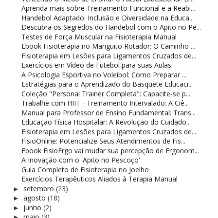
Aprenda mais sobre Treinamento Funcional e a Reabi...
Handebol Adaptado: Inclusão e Diversidade na Educa...
Descubra os Segredos do Handebol com o Apito no Pe...
Testes de Força Muscular na Fisioterapia Manual
Ebook Fisioterapia no Manguito Rotador: O Caminho ...
Fisioterapia em Lesões para Ligamentos Cruzados de...
Exercícios em Vídeo de Futebol para suas Aulas
A Psicologia Esportiva no Voleibol: Como Preparar ...
Estratégias para o Aprendizado do Basquete Educaci...
Coleção "Personal Trainer Completa": Capacite-se p...
Trabalhe com HIIT - Treinamento Intervalado: A Ciê...
Manual para Professor de Ensino Fundamental: Trans...
Educação Física Hospitalar: A Revolução do Cuidado...
Fisioterapia em Lesões para Ligamentos Cruzados de...
FisioOnline: Potencialize Seus Atendimentos de Fis...
Ebook FisioErgo vai mudar sua percepção de Ergonom...
A Inovação com o 'Apito no Pescoço'
Guia Completo de Fisioterapia no Joelho
Exercícios Terapêuticos Aliados à Terapia Manual
setembro
(23)
►
agosto
(18)
►
junho
(2)
►
maio
(3)
►