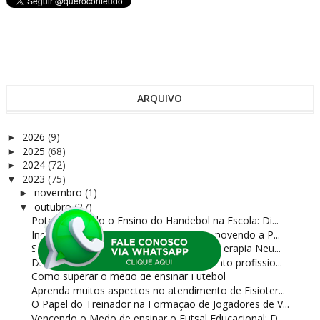
ARQUIVO
2026
(9)
►
2025
(68)
►
2024
(72)
►
2023
(75)
▼
novembro
(1)
►
outubro
(27)
▼
Potencializando o Ensino do Handebol na Escola: Di...
Inclusão e Diversidade no Voleibol: Promovendo a P...
Saiba tudo sobre atendimento para Fisioterapia Neu...
Discuta oportunidades de desenvolvimento profissio...
Como superar o medo de ensinar Futebol
Aprenda muitos aspectos no atendimento de Fisioter...
O Papel do Treinador na Formação de Jogadores de V...
Vencendo o Medo de ensinar o Futsal Educacional: D...