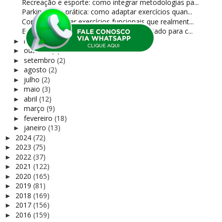
Recreação e esporte: como integrar metodologias pa...
Parkinson na prática: como adaptar exercícios quan...
Como selecionar exercícios funcionais que realment...
Estrutura básica de um treino bem planejado para c...
novembro
(2)
►
outubro
(1)
►
setembro
(2)
►
agosto
(2)
►
julho
(2)
►
maio
(3)
►
abril
(12)
►
março
(9)
►
fevereiro
(18)
►
janeiro
(13)
►
2024
(72)
►
2023
(75)
►
2022
(37)
►
2021
(122)
►
2020
(165)
►
2019
(81)
►
2018
(169)
►
2017
(156)
►
2016
(159)
►