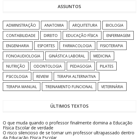
ASSUNTOS
ADMINISTRAÇÃO
ANATOMIA
ARQUITETURA
BIOLOGIA
CONTABILIDADE
DIREITO
EDUCAÇÃO FÍSICA
ENFERMAGEM
ENGENHARIA
ESPORTES
FARMACOLOGIA
FISIOTERAPIA
FONOAUDIOLOGIA
GINÁSTICA LABORAL
MEDICINA
NUTRIÇÃO
ODONTOLOGIA
PEDAGOGIA
PILATES
PSICOLOGIA
REVIEW
TERAPIA ALTERNATIVA
TERAPIA MANUAL
TREINAMENTO FUNCIONAL
VETERINÁRIA
ÚLTIMOS TEXTOS
O que muda quando o professor finalmente domina a Educação
Física Escolar de verdade
O risco silencioso de se tornar um professor ultrapassado dentro
da Educação Física Escolar