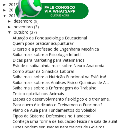
2019
(81)
►
2018
(169)
►
2017
(156)
▼
dezembro
(6)
►
novembro
(3)
►
outubro
(37)
▼
Atuação da Fonoaudiologia Educacional
Quem pode praticar acupuntura?
O curso e a profissão de Engenharia Mecânica
Saiba mais sobre a Psicologia Infantil
Dicas para Marketing para Veterinários
Estude e saiba ainda mais sobre Neuro Anatomia
Como atuar na Ginástica Laboral
Saiba mais sobre a Nutrição Funcional na Estética!
Saiba mais sobre as Análises Físico-Químicas de Al...
Saiba mais sobre a Enfermagem do Trabalho
Tecido epitelial nos Animais
Etapas do desenvolvimento fisiológico e o treiname...
Para quem é indicado o Treinamento Funcional?
Plano de Aula para Fundamentos do voleibol
Tipos de Sistema Defensivos no Handebol
Conheça uma forma de Educação Física na sala de aula!
Luzes podem ser usadas para treinos de Goleiros