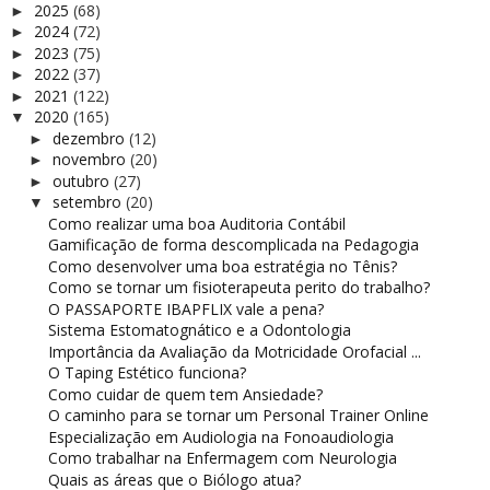
2025
(68)
►
2024
(72)
►
2023
(75)
►
2022
(37)
►
2021
(122)
►
2020
(165)
▼
dezembro
(12)
►
novembro
(20)
►
outubro
(27)
►
setembro
(20)
▼
Como realizar uma boa Auditoria Contábil
Gamificação de forma descomplicada na Pedagogia
Como desenvolver uma boa estratégia no Tênis?
Como se tornar um fisioterapeuta perito do trabalho?
O PASSAPORTE IBAPFLIX vale a pena?
Sistema Estomatognático e a Odontologia
Importância da Avaliação da Motricidade Orofacial ...
O Taping Estético funciona?
Como cuidar de quem tem Ansiedade?
O caminho para se tornar um Personal Trainer Online
Especialização em Audiologia na Fonoaudiologia
Como trabalhar na Enfermagem com Neurologia
Quais as áreas que o Biólogo atua?