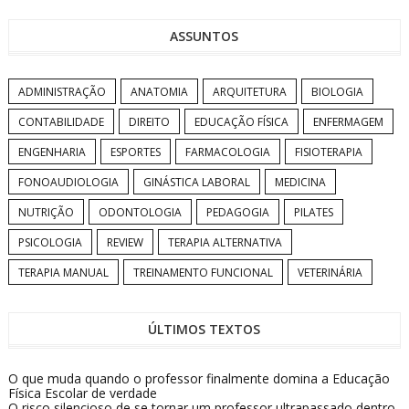
ASSUNTOS
ADMINISTRAÇÃO
ANATOMIA
ARQUITETURA
BIOLOGIA
CONTABILIDADE
DIREITO
EDUCAÇÃO FÍSICA
ENFERMAGEM
ENGENHARIA
ESPORTES
FARMACOLOGIA
FISIOTERAPIA
FONOAUDIOLOGIA
GINÁSTICA LABORAL
MEDICINA
NUTRIÇÃO
ODONTOLOGIA
PEDAGOGIA
PILATES
PSICOLOGIA
REVIEW
TERAPIA ALTERNATIVA
TERAPIA MANUAL
TREINAMENTO FUNCIONAL
VETERINÁRIA
ÚLTIMOS TEXTOS
O que muda quando o professor finalmente domina a Educação
Física Escolar de verdade
O risco silencioso de se tornar um professor ultrapassado dentro