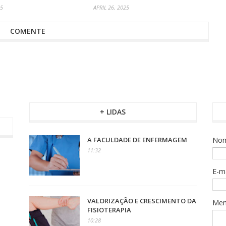
25
APRIL 26, 2025
COMENTE
+ LIDAS
A FACULDADE DE ENFERMAGEM
No
11:32
E-m
VALORIZAÇÃO E CRESCIMENTO DA
Me
FISIOTERAPIA
10:28