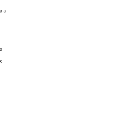
a a
s
s
de