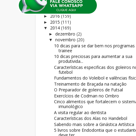
2018
(169)
►
2017
(156)
►
2016
(159)
►
2015
(111)
►
2014
(169)
▼
dezembro
(2)
►
novembro
(20)
▼
10 dicas para se dar bem nos programas
trainee
10 dicas preciosas para aumentar a sua
produtivida...
Características especificas dos goleiros n
futebol
Fundamentos do Voleibol e valências físi
Treinamento de Braçada na natação
O Preparador de goleiros de Futsal
Exercícios de Codman no Ombro
Cinco alimentos que fortalecem o sistem
imunológico
A visita regular ao dentista
Características dos Alas no Handebol
Sabendo mais sobre a Ginástica Artística
5 livros sobre Endodontia que o estudant
deve ter