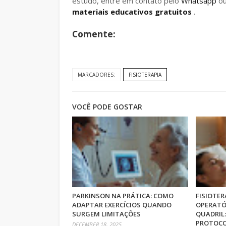
estudo, entre em contato pelo
Whatsapp
o
materiais educativos gratuitos
.
Comente:
MARCADORES:
FISIOTERAPIA
VOCÊ PODE GOSTAR
PARKINSON NA PRÁTICA: COMO
FISIOTER
ADAPTAR EXERCÍCIOS QUANDO
OPERATÓ
SURGEM LIMITAÇÕES
QUADRIL:
PROTOCO
DECEMBER 18, 2025