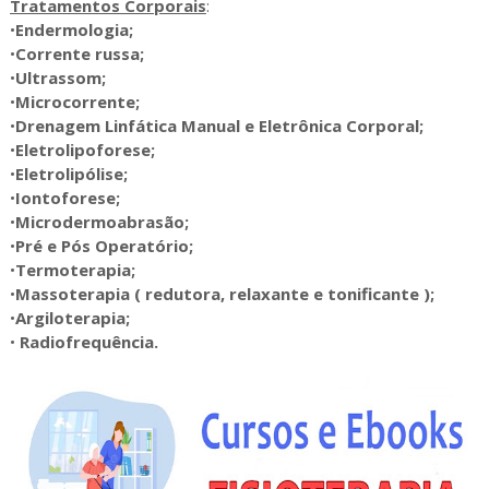
Tratamentos Corporais
:
•
Endermologia;
•
Corrente russa;
•
Ultrassom;
•
Microcorrente;
•
Drenagem Linfática Manual e Eletrônica Corporal;
•
Eletrolipoforese;
•
Eletrolipólise;
•
Iontoforese;
•
Microdermoabrasão;
•
Pré e Pós Operatório;
•
Termoterapia;
•
Massoterapia ( redutora, relaxante e tonificante );
•
Argiloterapia;
•
Radiofrequência.