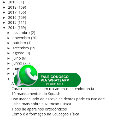
2019
(81)
►
2018
(169)
►
2017
(156)
►
2016
(159)
►
2015
(111)
►
2014
(169)
▼
dezembro
(2)
►
novembro
(20)
►
outubro
(1)
►
setembro
(19)
►
agosto
(8)
►
julho
(6)
►
junho
(23)
►
maio
(6)
►
abril
(15)
►
março
(35)
▼
A Terapia Manual na Fisioterapia
Características de um tratamento de Endodontia
10 mandamentos do Squash
Uso inadequado de escova de dentes pode causar doe...
Saiba mais sobre a Nutrição Clínica
Tipos de aparelhos ortodônticos
Como é a formação na Educação Física