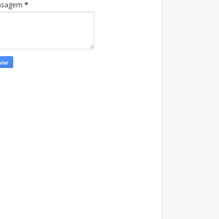
nsagem
*