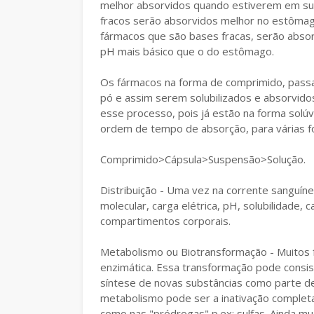
melhor absorvidos quando estiverem em sua
fracos serão absorvidos melhor no estômago 
fármacos que são bases fracas, serão absor
pH mais básico que o do estômago.
Os fármacos na forma de comprimido, passa
pó e assim serem solubilizados e absorvido
esse processo, pois já estão na forma solú
ordem de tempo de absorção, para várias f
Comprimido>Cápsula>Suspensão>Solução.
Distribuição - Uma vez na corrente sanguín
molecular, carga elétrica, pH, solubilidade, 
compartimentos corporais.
Metabolismo ou Biotransformação - Muitos
enzimática. Essa transformação pode consist
síntese de novas substâncias como parte de
metabolismo pode ser a inativação completa
como nas "pródrogas" p.ex: sulfas. Ainda 