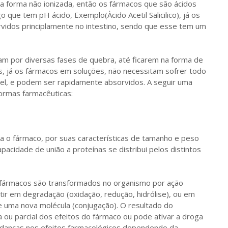
 forma não ionizada, então os fármacos que são ácidos
que tem pH ácido, Exemplo(Àcido Acetil Salicilico), já os
vidos principlamente no intestino, sendo que esse tem um
m por diversas fases de quebra, até ficarem na forma de
s, já os fármacos em soluções, não necessitam sofrer todo
vel, e podem ser rapidamente absorvidos. A seguir uma
ormas farmacêuticas:
ea o fármaco, por suas características de tamanho e peso
capacidade de união a proteínas se distribui pelos distintos
 fármacos são transformados no organismo por ação
ir em degradação (oxidação, redução, hidrólise), ou em
 uma nova molécula (conjugação). O resultado do
 ou parcial dos efeitos do fármaco ou pode ativar a droga
mudanças nos efeitos farmacológicos dependendo da