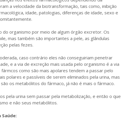
eram a velocidade da biotransformação, tais como, inibição
armacológica, idade, patologias, diferenças de idade, sexo e
ncomitantemente.
do do organismo por meio de algum órgão excretor. Os
a bile, mas também são importantes a pele, as glândulas
eção pelas fezes.
oderada, caso contrário eles não conseguiriam penetrar
ade, e a via de excreção mais usada pelo organismo é a via
os fármcos como são mais apolares tendem a passar pelo
is polares e passíveis de serem eliminados pela urina, mas
 são os metabólitos do fármaco, já não é mais o fármaco.
dos pela urina sem passar pela metabolização, e então o que
smo e não seus metabólitos.
a Saúde: