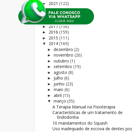
2021
(122)
►
2020
(165)
►
2019
(81)
►
2018
(169)
►
2017
(156)
►
2016
(159)
►
2015
(111)
►
2014
(169)
▼
dezembro
(2)
►
novembro
(20)
►
outubro
(1)
►
setembro
(19)
►
agosto
(8)
►
julho
(6)
►
junho
(23)
►
maio
(6)
►
abril
(15)
►
março
(35)
▼
A Terapia Manual na Fisioterapia
Características de um tratamento de
Endodontia
10 mandamentos do Squash
Uso inadequado de escova de dentes po