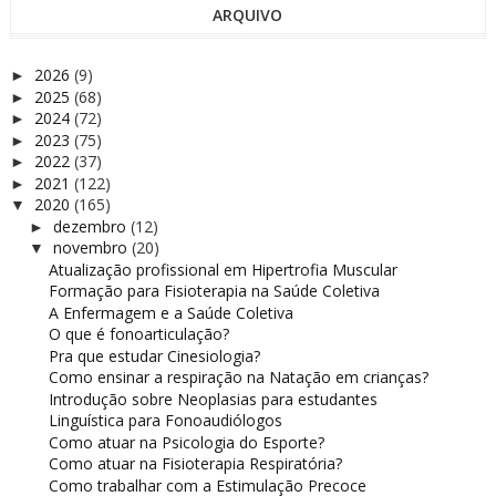
ARQUIVO
2026
(9)
►
2025
(68)
►
2024
(72)
►
2023
(75)
►
2022
(37)
►
2021
(122)
►
2020
(165)
▼
dezembro
(12)
►
novembro
(20)
▼
Atualização profissional em Hipertrofia Muscular
Formação para Fisioterapia na Saúde Coletiva
A Enfermagem e a Saúde Coletiva
O que é fonoarticulação?
Pra que estudar Cinesiologia?
Como ensinar a respiração na Natação em crianças?
Introdução sobre Neoplasias para estudantes
Linguística para Fonoaudiólogos
Como atuar na Psicologia do Esporte?
Como atuar na Fisioterapia Respiratória?
Como trabalhar com a Estimulação Precoce