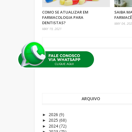
COMO SE ATUALIZAR EM
SAIBA MA
FARMACOLOGIA PARA
FARMACÊ
DENTISTAS?
MAY 04, 20
MAY 19, 2021
Nenhum comentário
Postar um comentário
ARQUIVO
2026
(9)
►
2025
(68)
►
2024
(72)
►
2023
(75)
►