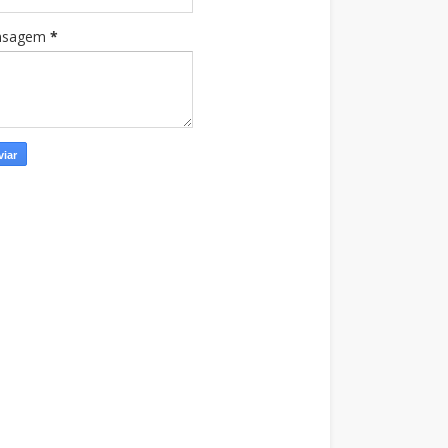
nsagem
*