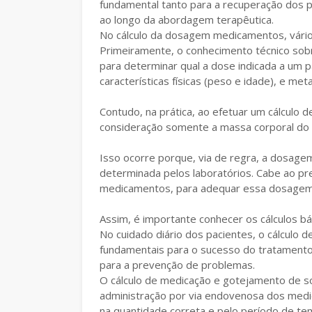
fundamental tanto para a recuperação dos 
ao longo da abordagem terapêutica.
No cálculo da dosagem medicamentos, vári
Primeiramente, o conhecimento técnico sob
para determinar qual a dose indicada a um 
características físicas (peso e idade), e meta
Contudo, na prática, ao efetuar um cálcul
consideração somente a massa corporal do 
Isso ocorre porque, via de regra, a dosage
determinada pelos laboratórios. Cabe ao pr
medicamentos, para adequar essa dosagem 
Assim, é importante conhecer os cálculos bá
No cuidado diário dos pacientes, o cálcul
fundamentais para o sucesso do tratamento
para a prevenção de problemas.
O cálculo de medicação e gotejamento de so
administração por via endovenosa dos medi
na quantidade correta e pelo período de t