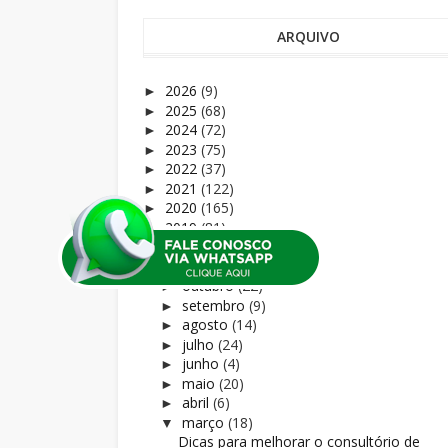
ARQUIVO
2026
(9)
►
2025
(68)
►
2024
(72)
►
2023
(75)
►
2022
(37)
►
2021
(122)
►
2020
(165)
►
2019
(81)
►
2018
(169)
▼
novembro
(16)
►
outubro
(22)
►
setembro
(9)
►
agosto
(14)
►
julho
(24)
►
junho
(4)
►
maio
(20)
►
abril
(6)
►
março
(18)
▼
Dicas para melhorar o consultório de