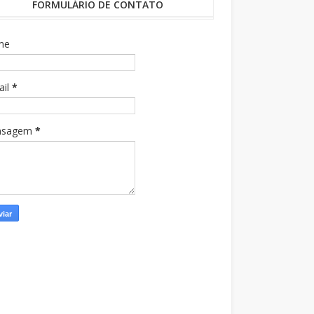
FORMULÁRIO DE CONTATO
me
ail
*
nsagem
*