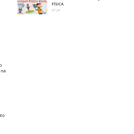
FÍSICA
07:24
ão
 na
nto