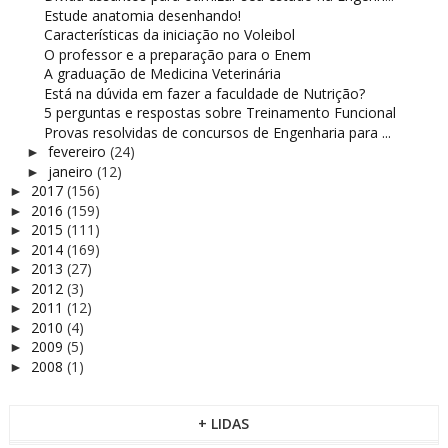
Estude anatomia desenhando!
Características da iniciação no Voleibol
O professor e a preparação para o Enem
A graduação de Medicina Veterinária
Está na dúvida em fazer a faculdade de Nutrição?
5 perguntas e respostas sobre Treinamento Funcional
Provas resolvidas de concursos de Engenharia para ...
fevereiro
(24)
►
janeiro
(12)
►
2017
(156)
►
2016
(159)
►
2015
(111)
►
2014
(169)
►
2013
(27)
►
2012
(3)
►
2011
(12)
►
2010
(4)
►
2009
(5)
►
2008
(1)
►
+ LIDAS