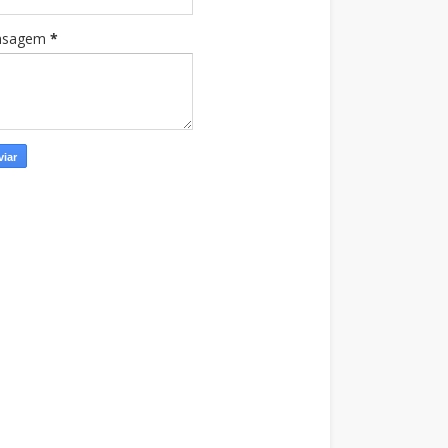
nsagem
*