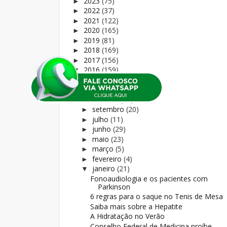
2023
(75)
►
2022
(37)
►
2021
(122)
►
2020
(165)
►
2019
(81)
►
2018
(169)
►
2017
(156)
►
2016
(159)
▼
dezembro
(4)
►
novembro
(23)
►
outubro
(19)
►
setembro
(20)
►
julho
(11)
►
junho
(29)
►
maio
(23)
►
março
(5)
►
fevereiro
(4)
►
janeiro
(21)
▼
Fonoaudiologia e os pacientes com
Parkinson
6 regras para o saque no Tenis de Mesa
Saiba mais sobre a Hepatite
A Hidratação no Verão
Conselho Federal de Medicina proíbe