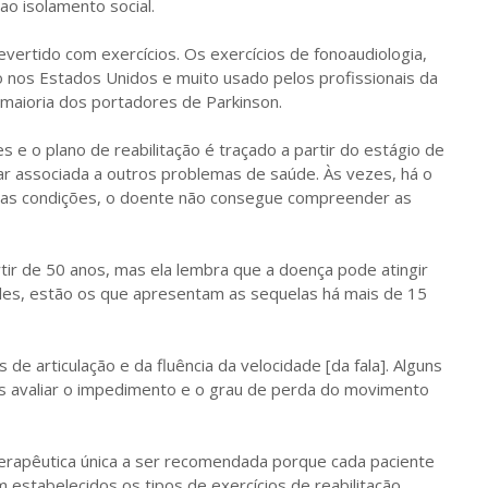
o isolamento social.
ertido com exercícios. Os exercícios de fonoaudiologia,
 nos Estados Unidos e muito usado pelos profissionais da
 maioria dos portadores de Parkinson.
es e o plano de reabilitação é traçado a partir do estágio de
 associada a outros problemas de saúde. Às vezes, há o
as condições, o doente não consegue compreender as
tir de 50 anos, mas ela lembra que a doença pode atingir
eles, estão os que apresentam as sequelas há mais de 15
e articulação e da fluência da velocidade [da fala]. Alguns
s avaliar o impedimento e o grau de perda do movimento
terapêutica única a ser recomendada porque cada paciente
 estabelecidos os tipos de exercícios de reabilitação.