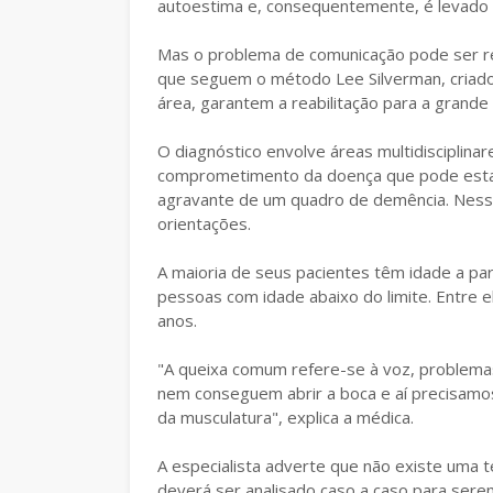
autoestima e, consequentemente, é levado a
Mas o problema de comunicação pode ser rev
que seguem o método Lee Silverman, criado
área, garantem a reabilitação para a grande
O diagnóstico envolve áreas multidisciplinar
comprometimento da doença que pode estar
agravante de um quadro de demência. Ness
orientações.
A maioria de seus pacientes têm idade a par
pessoas com idade abaixo do limite. Entre 
anos.
"A queixa comum refere-se à voz, problemas d
nem conseguem abrir a boca e aí precisamo
da musculatura", explica a médica.
A especialista adverte que não existe uma 
deverá ser analisado caso a caso para serem