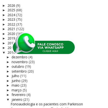
2026
(9)
►
2025
(68)
►
2024
(72)
►
2023
(75)
►
2022
(37)
►
2021
(122)
►
2020
(165)
►
2019
(81)
►
2018
(169)
►
2017
(156)
►
2016
(159)
▼
dezembro
(4)
►
novembro
(23)
►
outubro
(19)
►
setembro
(20)
►
julho
(11)
►
junho
(29)
►
maio
(23)
►
março
(5)
►
fevereiro
(4)
►
janeiro
(21)
▼
Fonoaudiologia e os pacientes com Parkinson