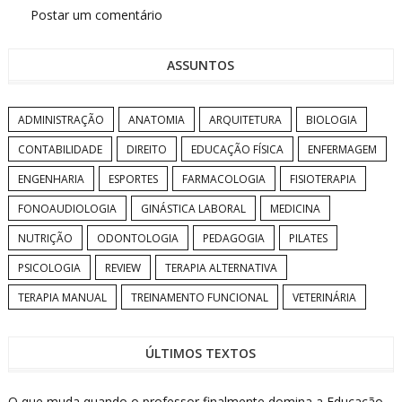
Postar um comentário
ASSUNTOS
ADMINISTRAÇÃO
ANATOMIA
ARQUITETURA
BIOLOGIA
CONTABILIDADE
DIREITO
EDUCAÇÃO FÍSICA
ENFERMAGEM
ENGENHARIA
ESPORTES
FARMACOLOGIA
FISIOTERAPIA
FONOAUDIOLOGIA
GINÁSTICA LABORAL
MEDICINA
NUTRIÇÃO
ODONTOLOGIA
PEDAGOGIA
PILATES
PSICOLOGIA
REVIEW
TERAPIA ALTERNATIVA
TERAPIA MANUAL
TREINAMENTO FUNCIONAL
VETERINÁRIA
ÚLTIMOS TEXTOS
O que muda quando o professor finalmente domina a Educação