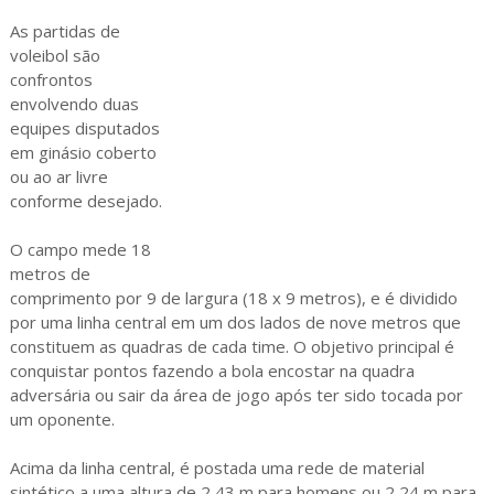
As partidas de
voleibol são
confrontos
envolvendo duas
equipes disputados
em ginásio coberto
ou ao ar livre
conforme desejado.
O campo mede 18
metros de
comprimento por 9 de largura (18 x 9 metros), e é dividido
por uma linha central em um dos lados de nove metros que
constituem as quadras de cada time. O objetivo principal é
conquistar pontos fazendo a bola encostar na quadra
adversária ou sair da área de jogo após ter sido tocada por
um oponente.
Acima da linha central, é postada uma rede de material
sintético a uma altura de 2,43 m para homens ou 2,24 m para