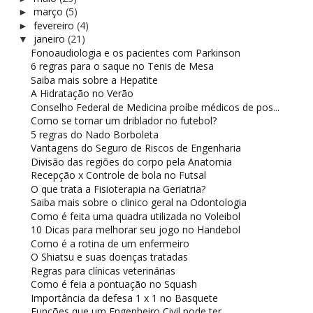
março
(5)
►
fevereiro
(4)
►
janeiro
(21)
▼
Fonoaudiologia e os pacientes com Parkinson
6 regras para o saque no Tenis de Mesa
Saiba mais sobre a Hepatite
A Hidratação no Verão
Conselho Federal de Medicina proíbe médicos de pos...
Como se tornar um driblador no futebol?
5 regras do Nado Borboleta
Vantagens do Seguro de Riscos de Engenharia
Divisão das regiões do corpo pela Anatomia
Recepção x Controle de bola no Futsal
O que trata a Fisioterapia na Geriatria?
Saiba mais sobre o clinico geral na Odontologia
Como é feita uma quadra utilizada no Voleibol
10 Dicas para melhorar seu jogo no Handebol
Como é a rotina de um enfermeiro
O Shiatsu e suas doenças tratadas
Regras para clínicas veterinárias
Como é feia a pontuação no Squash
Importância da defesa 1 x 1 no Basquete
Funções que um Engenheiro Civil pode ter