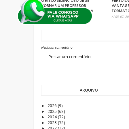
O RISCO SILENCIOSO DE SE
PERSONAL
TORNAR UM PROFESSOR
VANTAGE
ULTRAPASSADO DENTRO DA
FORMAT
EDUCAÇÃO FÍSICA ESCOLAR
APRIL 07, 2
MAY 27, 2026
Nenhum comentário
Postar um comentário
ARQUIVO
2026
(9)
►
2025
(68)
►
2024
(72)
►
2023
(75)
►
2022
(37)
►