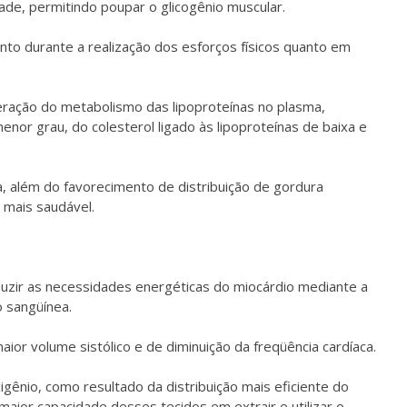
ade, permitindo poupar o glicogênio muscular.
nto durante a realização dos esforços físicos quanto em
leração do metabolismo das lipoproteínas no plasma,
menor grau, do colesterol ligado às lipoproteínas de baixa e
, além do favorecimento de distribuição de gordura
 mais saudável.
uzir as necessidades energéticas do miocárdio mediante a
o sangüínea.
ior volume sistólico e de diminuição da freqüência cardíaca.
gênio, como resultado da distribuição mais eficiente do
maior capacidade desses tecidos em extrair e utilizar o