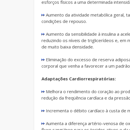
esforços físicos a uma determinada intensid
Aumento da atividade metabólica geral, ta
condições de repouso.
Aumento da sensibilidade à insulina a ace
reduzindo os níveis de triglicerídeos e, em 
de muito baixa densidade.
Eliminação do excesso de reserva adiposa
corporal que venha a favorecer a um padrão
Adaptações Cardiorrespiratórias:
Melhora o rendimento do coração ao prod
redução da freqüência cardíaca e da pressã
Incrementa o débito cardíaco à custa de ma
Aumenta a diferença artério-venosa de oxi
fluxo sangüíneo para os tecidos ativos e da 