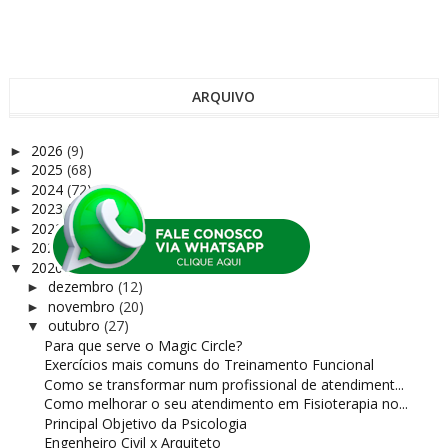
ARQUIVO
2026
(9)
►
2025
(68)
►
2024
(72)
►
2023
(75)
►
2022
(37)
►
2021
(122)
►
2020
(165)
▼
dezembro
(12)
►
novembro
(20)
►
outubro
(27)
▼
Para que serve o Magic Circle?
Exercícios mais comuns do Treinamento Funcional
Como se transformar num profissional de atendiment...
Como melhorar o seu atendimento em Fisioterapia no...
Principal Objetivo da Psicologia
Engenheiro Civil x Arquiteto