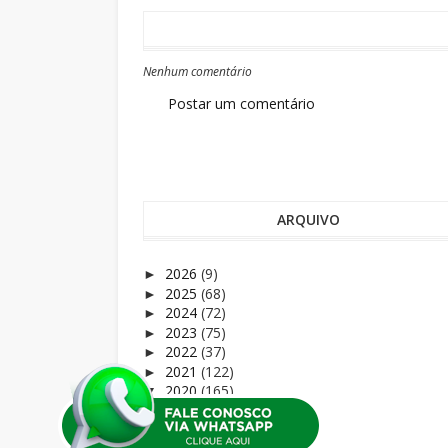
Nenhum comentário
Postar um comentário
ARQUIVO
2026
(9)
►
2025
(68)
►
2024
(72)
►
2023
(75)
►
2022
(37)
►
2021
(122)
►
2020
(165)
▼
dezembro
(12)
►
novembro
(20)
►