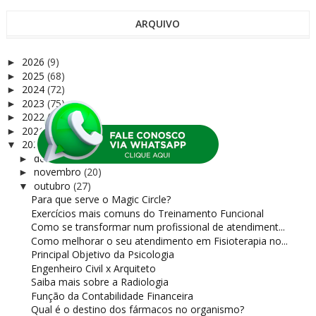
ARQUIVO
2026
(9)
►
2025
(68)
►
2024
(72)
►
2023
(75)
►
2022
(37)
►
2021
(122)
►
2020
(165)
▼
dezembro
(12)
►
novembro
(20)
►
outubro
(27)
▼
Para que serve o Magic Circle?
Exercícios mais comuns do Treinamento Funcional
Como se transformar num profissional de atendiment...
Como melhorar o seu atendimento em Fisioterapia no...
Principal Objetivo da Psicologia
Engenheiro Civil x Arquiteto
Saiba mais sobre a Radiologia
Função da Contabilidade Financeira
Qual é o destino dos fármacos no organismo?