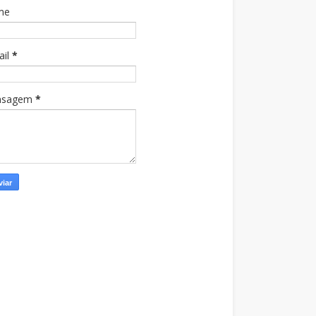
me
ail
*
nsagem
*