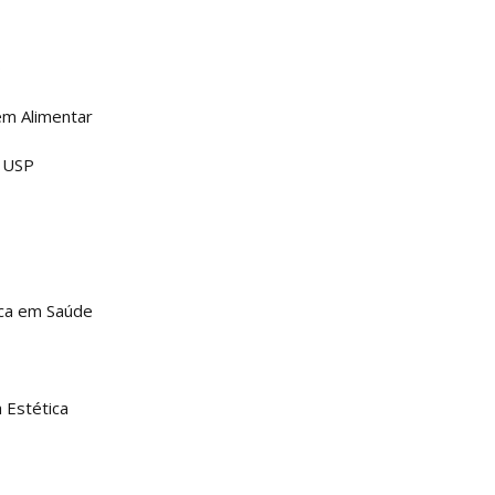
o
em Alimentar
- USP
ica em Saúde
 Estética