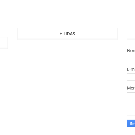
+ LIDAS
No
E-m
Me