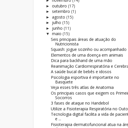
novembro
(14)
►
outubro
(17)
►
setembro
(1)
►
agosto
(15)
►
julho
(15)
►
junho
(11)
►
maio
(15)
▼
Seis principais áreas de atuação do
Nutricionista
Squash: jogue sozinho ou acompanhado
Elementos de uma doença em animais
Dica para backhand de uma mão
Reanimação Cardiorrespiratória e Cerebra
A saúde bucal de bebês e idosos
Psicologia esportiva é importante no
Basquete
Veja esses três atlas de Anatomia
Os principais casos que exigem os Primei
Socorros
3 fases de ataque no Handebol
Utilize a Fisioterapia Respiratória no Out
Tecnologia digital facilita a vida de pacien
e ...
Fisioterapia dermatofuncional atua na ár