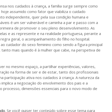
ensa nos cuidados à criança, a família surge sempre como
hoje assumido como fator que viabiliza o cuidado
nto independente, quer pela sua condição humana e
náveis é um ser vulnerável e caminha a par e passo com a
 primeira de promover o seu pleno desenvolvimento. As
elas e as represente e na realidade portuguesa, perante a
 regra geral, o acompanhamento do filho no hospital.
ao cuidador do sexo feminino como sendo a figura principal
, tanto mais quando é à mulher que cabe, na perspetiva de
ver no mesmo espaço, a partilhar experiências, valores,
ação na forma de ser e de estar, tanto dos profissionais
a participação ativa nos cuidados à criança. A natureza da
 implica a negociação do envolvimento dos pais e a
e no processo, dimensões essenciais para o novo modo de
údo
. Se você quiser ter conteúdo sobre esse tema para