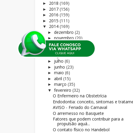
2018
(169)
►
2017
(156)
►
2016
(159)
►
2015
(111)
►
2014
(169)
▼
dezembro
(2)
►
novembro
(20)
►
outubro
(1)
►
setembro
(19)
►
agosto
(8)
►
julho
(6)
►
junho
(23)
►
maio
(6)
►
abril
(15)
►
março
(35)
►
fevereiro
(32)
▼
O Enfermeiro na Obstetrícia
Endodontia: conceito, sintomas e tratam
AVISO - Feriado do Carnaval
O arremesso no Basquete
Fatores que podem contribuir para a
propulsão aquá...
O contato físico no Handebol