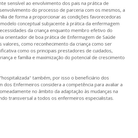
te sensível ao envolvimento dos pais na prática de
 desenvolvimento do processo de parceria com os mesmos, a
mília de forma a proporcionar as condições favorecedoras
O modelo conceptual subjacente à prática da enfermagem
 necessidades da criança enquanto membro efetivo do
guia orientador de boa prática de Enfermagem de Saúde
ados valores, como reconhecimento da criança como ser
ificativa como os principais prestadores de cuidados,
iança e família e maximização do potencial de crescimento
é "hospitalizada" também, por isso o beneficiário dos
em dos Enfermeiros considera a competência para avaliar a
, nomeadamente no âmbito da adaptação às mudanças na
endo transversal a todos os enfermeiros especialistas.