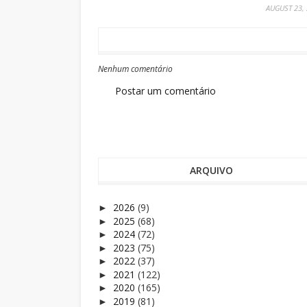
AUGUST 23,
Nenhum comentário
Postar um comentário
ARQUIVO
2026
(9)
►
2025
(68)
►
2024
(72)
►
2023
(75)
►
2022
(37)
►
2021
(122)
►
2020
(165)
►
2019
(81)
►