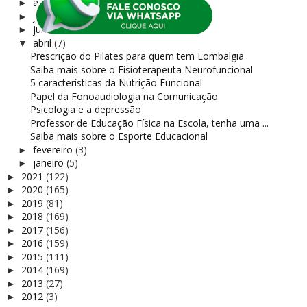
agosto
(3)
►
julho
(9)
►
junho
(2)
►
abril
(7)
▼
Prescrição do Pilates para quem tem Lombalgia
Saiba mais sobre o Fisioterapeuta Neurofuncional
5 características da Nutrição Funcional
Papel da Fonoaudiologia na Comunicação
Psicologia e a depressão
Professor de Educação Física na Escola, tenha uma ...
Saiba mais sobre o Esporte Educacional
fevereiro
(3)
►
janeiro
(5)
►
2021
(122)
►
2020
(165)
►
2019
(81)
►
2018
(169)
►
2017
(156)
►
2016
(159)
►
2015
(111)
►
2014
(169)
►
2013
(27)
►
2012
(3)
►