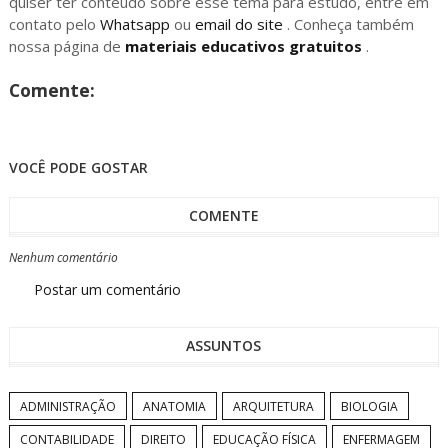
quiser ter conteúdo sobre esse tema para estudo, entre em
contato pelo
Whatsapp
ou
email do site
. Conheça também
nossa página de
materiais educativos gratuitos
.
Comente:
VOCÊ PODE GOSTAR
COMENTE
Nenhum comentário
Postar um comentário
ASSUNTOS
ADMINISTRAÇÃO
ANATOMIA
ARQUITETURA
BIOLOGIA
CONTABILIDADE
DIREITO
EDUCAÇÃO FÍSICA
ENFERMAGEM