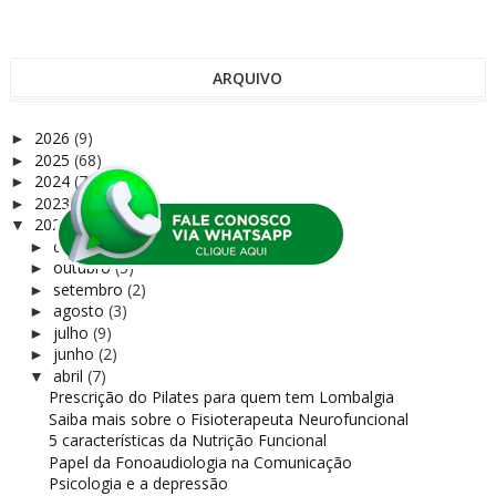
ARQUIVO
2026
(9)
►
2025
(68)
►
2024
(72)
►
2023
(75)
►
2022
(37)
▼
dezembro
(1)
►
outubro
(5)
►
setembro
(2)
►
agosto
(3)
►
julho
(9)
►
junho
(2)
►
abril
(7)
▼
Prescrição do Pilates para quem tem Lombalgia
Saiba mais sobre o Fisioterapeuta Neurofuncional
5 características da Nutrição Funcional
Papel da Fonoaudiologia na Comunicação
Psicologia e a depressão