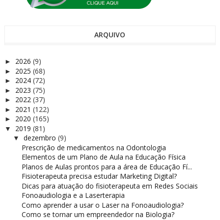
ARQUIVO
2026
(9)
►
2025
(68)
►
2024
(72)
►
2023
(75)
►
2022
(37)
►
2021
(122)
►
2020
(165)
►
2019
(81)
▼
dezembro
(9)
▼
Prescrição de medicamentos na Odontologia
Elementos de um Plano de Aula na Educação Física
Planos de Aulas prontos para a área de Educação Fí...
Fisioterapeuta precisa estudar Marketing Digital?
Dicas para atuação do fisioterapeuta em Redes Sociais
Fonoaudiologia e a Laserterapia
Como aprender a usar o Laser na Fonoaudiologia?
Como se tornar um empreendedor na Biologia?