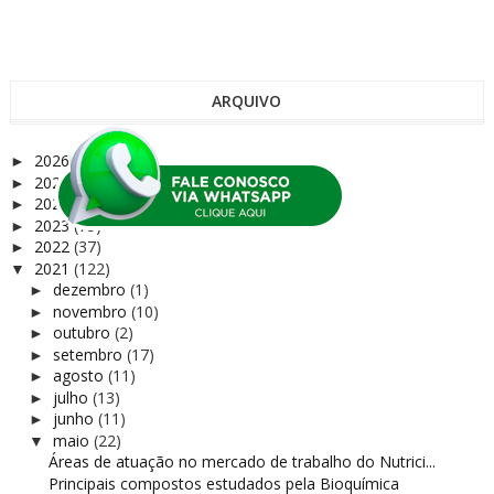
ARQUIVO
2026
(9)
►
2025
(68)
►
2024
(72)
►
2023
(75)
►
2022
(37)
►
2021
(122)
▼
dezembro
(1)
►
novembro
(10)
►
outubro
(2)
►
setembro
(17)
►
agosto
(11)
►
julho
(13)
►
junho
(11)
►
maio
(22)
▼
Áreas de atuação no mercado de trabalho do Nutrici...
Principais compostos estudados pela Bioquímica