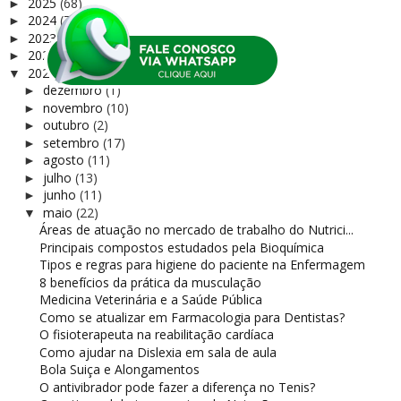
2025
(68)
►
2024
(72)
►
2023
(75)
►
2022
(37)
►
2021
(122)
▼
dezembro
(1)
►
novembro
(10)
►
outubro
(2)
►
setembro
(17)
►
agosto
(11)
►
julho
(13)
►
junho
(11)
►
maio
(22)
▼
Áreas de atuação no mercado de trabalho do Nutrici...
Principais compostos estudados pela Bioquímica
Tipos e regras para higiene do paciente na Enfermagem
8 benefícios da prática da musculação
Medicina Veterinária e a Saúde Pública
Como se atualizar em Farmacologia para Dentistas?
O fisioterapeuta na reabilitação cardíaca
Como ajudar na Dislexia em sala de aula
Bola Suiça e Alongamentos
O antivibrador pode fazer a diferença no Tenis?