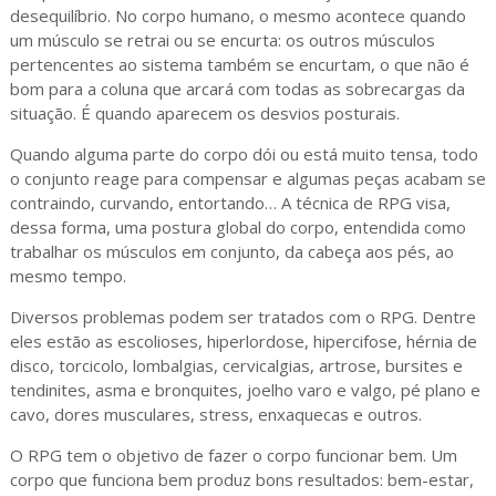
desequilíbrio. No corpo humano, o mesmo acontece quando
um músculo se retrai ou se encurta: os outros músculos
pertencentes ao sistema também se encurtam, o que não é
bom para a coluna que arcará com todas as sobrecargas da
situação. É quando aparecem os desvios posturais.
Quando alguma parte do corpo dói ou está muito tensa, todo
o conjunto reage para compensar e algumas peças acabam se
contraindo, curvando, entortando… A técnica de RPG visa,
dessa forma, uma postura global do corpo, entendida como
trabalhar os músculos em conjunto, da cabeça aos pés, ao
mesmo tempo.
Diversos problemas podem ser tratados com o RPG. Dentre
eles estão as escolioses, hiperlordose, hipercifose, hérnia de
disco, torcicolo, lombalgias, cervicalgias, artrose, bursites e
tendinites, asma e bronquites, joelho varo e valgo, pé plano e
cavo, dores musculares, stress, enxaquecas e outros.
O RPG tem o objetivo de fazer o corpo funcionar bem. Um
corpo que funciona bem produz bons resultados: bem-estar,