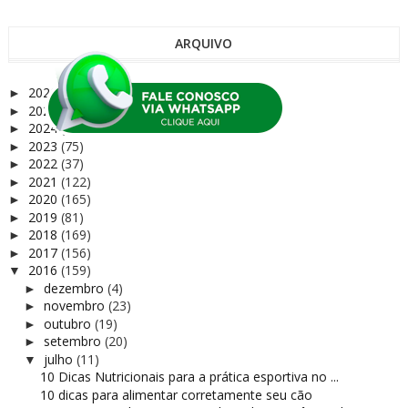
ARQUIVO
2026
(9)
►
2025
(68)
►
2024
(72)
►
2023
(75)
►
2022
(37)
►
2021
(122)
►
2020
(165)
►
2019
(81)
►
2018
(169)
►
2017
(156)
►
2016
(159)
▼
dezembro
(4)
►
novembro
(23)
►
outubro
(19)
►
setembro
(20)
►
julho
(11)
▼
10 Dicas Nutricionais para a prática esportiva no ...
10 dicas para alimentar corretamente seu cão