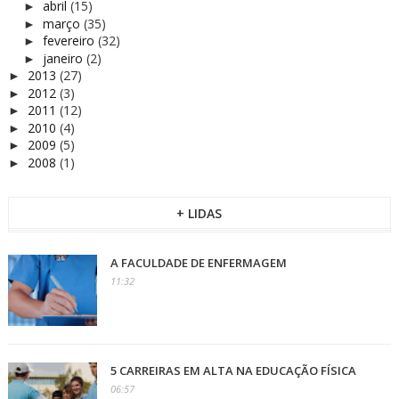
abril
(15)
►
março
(35)
►
fevereiro
(32)
►
janeiro
(2)
►
2013
(27)
►
2012
(3)
►
2011
(12)
►
2010
(4)
►
2009
(5)
►
2008
(1)
►
+ LIDAS
A FACULDADE DE ENFERMAGEM
11:32
5 CARREIRAS EM ALTA NA EDUCAÇÃO FÍSICA
06:57