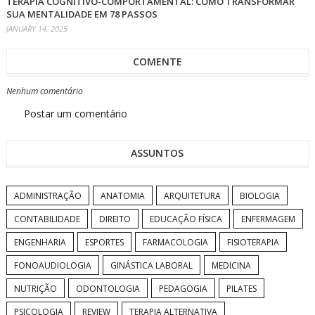
TERAPIA COGNITIVO-COMPORTAMENTAL: COMO TRANSFORMAR
SUA MENTALIDADE EM 78 PASSOS
JANUARY 14, 2025
COMENTE
Nenhum comentário
Postar um comentário
ASSUNTOS
ADMINISTRAÇÃO
ANATOMIA
ARQUITETURA
BIOLOGIA
CONTABILIDADE
DIREITO
EDUCAÇÃO FÍSICA
ENFERMAGEM
ENGENHARIA
ESPORTES
FARMACOLOGIA
FISIOTERAPIA
FONOAUDIOLOGIA
GINÁSTICA LABORAL
MEDICINA
NUTRIÇÃO
ODONTOLOGIA
PEDAGOGIA
PILATES
PSICOLOGIA
REVIEW
TERAPIA ALTERNATIVA