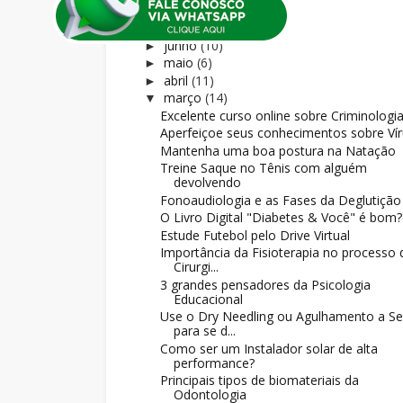
agosto
(8)
►
julho
(5)
►
junho
(10)
►
maio
(6)
►
abril
(11)
►
março
(14)
▼
Excelente curso online sobre Criminologi
Aperfeiçoe seus conhecimentos sobre Ví
Mantenha uma boa postura na Natação
Treine Saque no Tênis com alguém
devolvendo
Fonoaudiologia e as Fases da Deglutição
O Livro Digital "Diabetes & Você" é bom?
Estude Futebol pelo Drive Virtual
Importância da Fisioterapia no processo 
Cirurgi...
3 grandes pensadores da Psicologia
Educacional
Use o Dry Needling ou Agulhamento a S
para se d...
Como ser um Instalador solar de alta
performance?
Principais tipos de biomateriais da
Odontologia