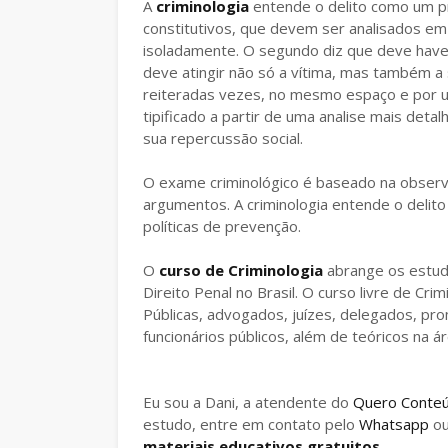
A
criminologia
entende o delito como um pr
constitutivos, que devem ser analisados em 
isoladamente. O segundo diz que deve have
deve atingir não só a vítima, mas também a 
reiteradas vezes, no mesmo espaço e por um
tipificado a partir de uma analise mais det
sua repercussão social.
O exame criminológico é baseado na observa
argumentos. A criminologia entende o delito
políticas de prevenção.
O
curso de Criminologia
abrange os estudo
Direito Penal no Brasil. O curso livre de Cri
Públicas, advogados, juízes, delegados, pr
funcionários públicos, além de teóricos na ár
Eu sou a Dani, a atendente do
Quero Conte
estudo, entre em contato pelo
Whatsapp
o
materiais educativos gratuitos
.