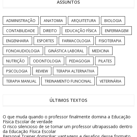
ASSUNTOS
ADMINISTRAÇÃO
ANATOMIA
ARQUITETURA
BIOLOGIA
CONTABILIDADE
DIREITO
EDUCAÇÃO FÍSICA
ENFERMAGEM
ENGENHARIA
ESPORTES
FARMACOLOGIA
FISIOTERAPIA
FONOAUDIOLOGIA
GINÁSTICA LABORAL
MEDICINA
NUTRIÇÃO
ODONTOLOGIA
PEDAGOGIA
PILATES
PSICOLOGIA
REVIEW
TERAPIA ALTERNATIVA
TERAPIA MANUAL
TREINAMENTO FUNCIONAL
VETERINÁRIA
ÚLTIMOS TEXTOS
O que muda quando o professor finalmente domina a Educação
Física Escolar de verdade
O risco silencioso de se tornar um professor ultrapassado dentro
da Educação Física Escolar
Personal Trainer domiciliar: vantagens e desafios desse formato