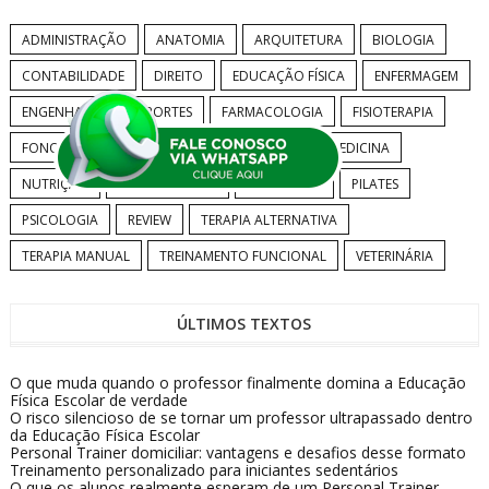
ADMINISTRAÇÃO
ANATOMIA
ARQUITETURA
BIOLOGIA
CONTABILIDADE
DIREITO
EDUCAÇÃO FÍSICA
ENFERMAGEM
ENGENHARIA
ESPORTES
FARMACOLOGIA
FISIOTERAPIA
FONOAUDIOLOGIA
GINÁSTICA LABORAL
MEDICINA
NUTRIÇÃO
ODONTOLOGIA
PEDAGOGIA
PILATES
PSICOLOGIA
REVIEW
TERAPIA ALTERNATIVA
TERAPIA MANUAL
TREINAMENTO FUNCIONAL
VETERINÁRIA
ÚLTIMOS TEXTOS
O que muda quando o professor finalmente domina a Educação
Física Escolar de verdade
O risco silencioso de se tornar um professor ultrapassado dentro
da Educação Física Escolar
Personal Trainer domiciliar: vantagens e desafios desse formato
Treinamento personalizado para iniciantes sedentários
O que os alunos realmente esperam de um Personal Trainer