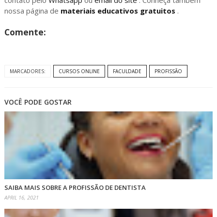
contato pelo
Whatsapp
ou
email do site
. Conheça também
nossa página de
materiais educativos gratuitos
.
Comente:
MARCADORES:
CURSOS ONLINE
FACULDADE
PROFISSÃO
VOCÊ PODE GOSTAR
SAIBA MAIS SOBRE A PROFISSÃO DE DENTISTA
APRIL 16, 2021